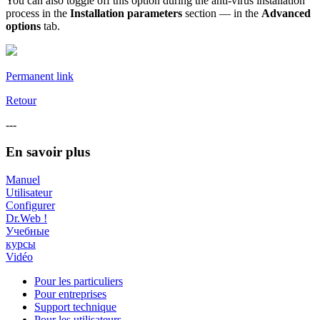
You can also toggle off this option during the anti-virus installation
process in the
Installation parameters
section — in the
Advanced
options
tab.
Permanent link
Retour
---
En savoir plus
Manuel
Utilisateur
Configurer
Dr.Web !
Учебные
курсы
Vidéo
Pour les particuliers
Pour entreprises
Support technique
Pour les utilisateurs