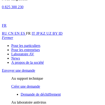
0 825 300 230
FR
RU
CN
EN
ES
FR
IT
JP
KZ
UZ
BY
ID
Fermer
Pour les particuliers
Pour les entreprises
Laboratoire AV
News
A propos de la société
Envoyer une demande
Au support technique
Créer une demande
Demande de déchiffrement
Au laboratoire antivirus