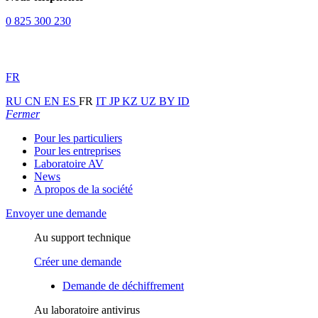
0 825 300 230
FR
RU
CN
EN
ES
FR
IT
JP
KZ
UZ
BY
ID
Fermer
Pour les particuliers
Pour les entreprises
Laboratoire AV
News
A propos de la société
Envoyer une demande
Au support technique
Créer une demande
Demande de déchiffrement
Au laboratoire antivirus