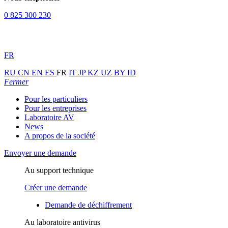
0 825 300 230
FR
RU
CN
EN
ES
FR
IT
JP
KZ
UZ
BY
ID
Fermer
Pour les particuliers
Pour les entreprises
Laboratoire AV
News
A propos de la société
Envoyer une demande
Au support technique
Créer une demande
Demande de déchiffrement
Au laboratoire antivirus