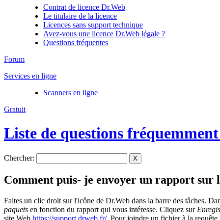
Contrat de licence Dr.Web
Le titulaire de la licence
Licences sans support technique
Avez-vous une licence Dr.Web légale ?
Questions fréquentes
Forum
Services en ligne
Scanners en ligne
Gratuit
Liste de questions fréquemment
Chercher:
X
Comment puis- je envoyer un rapport sur l
Faites un clic droit sur l'icône de Dr.Web dans la barre des tâches. Da
paquets
en fonction du rapport qui vous intéresse. Cliquez sur
Enregis
site Web
https://support.drweb.fr/
. Pour joindre un fichier à la requête