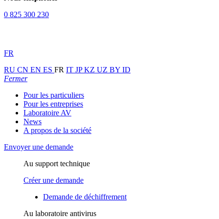
0 825 300 230
FR
RU
CN
EN
ES
FR
IT
JP
KZ
UZ
BY
ID
Fermer
Pour les particuliers
Pour les entreprises
Laboratoire AV
News
A propos de la société
Envoyer une demande
Au support technique
Créer une demande
Demande de déchiffrement
Au laboratoire antivirus