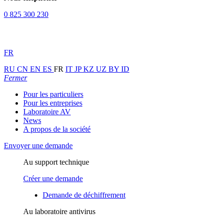
0 825 300 230
FR
RU
CN
EN
ES
FR
IT
JP
KZ
UZ
BY
ID
Fermer
Pour les particuliers
Pour les entreprises
Laboratoire AV
News
A propos de la société
Envoyer une demande
Au support technique
Créer une demande
Demande de déchiffrement
Au laboratoire antivirus